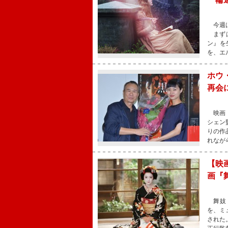
今週は
まずは
ン』を
を、エ
ホウ
再会
映画『
シェン
りの作
れなが
【映
画『
舞妓（
を、ミ
された