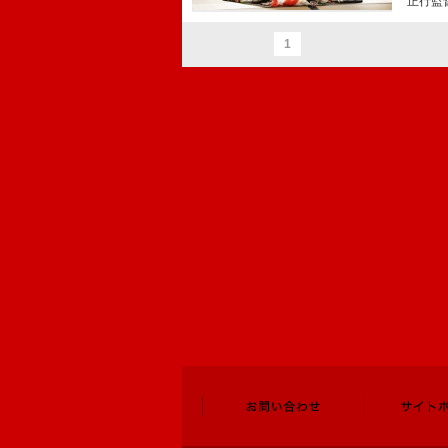
正行監
1