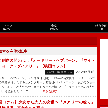
ニュース
音楽
特別企画
NEWS
MUSIC
PR
４
連する
件の記事
と創作の間とは…『オードリー・ヘプバーン』『マイ・
ーヨーク・ダイアリー』【映画コラム】
2022年5月4日
ほぼ週刊映画コラム
ドリー・ヘプバーン』（５月６日公開） 往年の名女優オードリー・ヘプ
の軌跡を描いたドキュメンタリー。監督はヘレナ・コーン。息子のショー
言を中心に、友人たちや、オードリーが出演した『ニューヨークの恋人た
81）を監督したピーター・・・・
続きを読む
画コラム】少女から大人の女優へ『メアリーの総て』
違屋糸里 京女たちの幕末』