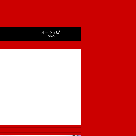
オーヴォ
OVO