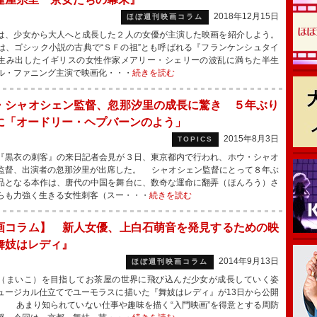
2018年12月15日
ほぼ週刊映画コラム
、少女から大人へと成長した２人の女優が主演した映画を紹介しよう。
、ゴシック小説の古典で“ＳＦの祖”とも呼ばれる『フランケンシュタイ
生み出したイギリスの女性作家メアリー・シェリーの波乱に満ちた半生
ル・ファニング主演で映画化・・・
続きを読む
・シャオシェン監督、忽那汐里の成長に驚き ５年ぶり
に「オードリー・ヘプバーンのよう」
2015年8月3日
TOPICS
黒衣の刺客』の来日記者会見が３日、東京都内で行われ、ホウ・シャオ
監督、出演者の忽那汐里が出席した。 シャオシェン監督にとって８年ぶ
品となる本作は、唐代の中国を舞台に、数奇な運命に翻弄（ほんろう）さ
らも力強く生きる女性刺客（スー・・・
続きを読む
画コラム】 新人女優、上白石萌音を発見するための映
舞妓はレディ』
2014年9月13日
ほぼ週刊映画コラム
まいこ）を目指してお茶屋の世界に飛び込んだ少女が成長していく姿
ュージカル仕立てでユーモラスに描いた『舞妓はレディ』が13日から公開
。 あまり知られていない仕事や趣味を描く“入門映画”を得意とする周防