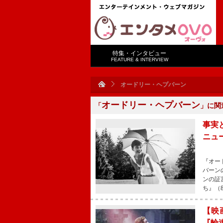
特集・インタビュー
FEATURE & INTERVIEW
オードリー・ヘプバーン
オードリー・ヘプバーン
「
」に関
事実
ニュ
『オー
バーン
ンの証
ち』（
【映
『輪