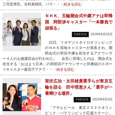
三宅宏実氏、吉村真晴氏、パラ・・・
続きを読む
ＮＨＫ、五輪開会式中継アナは即帰
国 阿部渉キャスター「一本勝負で
頑張る」
2016年6月22日
TOPICS
22日、リオデジャネイロオリンピック
のＮＨＫ現地キャスターが発表され、開
閉会式の実況中継を担当するアナウンサ
ー４人のお披露目会が行われた。 会見に登場したのは、開会式を
担当する「おはよう日本」の阿部渉アナウンサーと同番組のスポー
ツキャスター森花子アナウ・・・
続きを読む
室伏広治・太田雄貴選手らが東京五
輪を語る 田中理恵さん「選手が一
番輝ける場所」
2015年9月3日
TOPICS
「アサヒビール 東京２０２０オリン
ピック・パラリンピック応援ステージ」