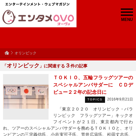
MENU
オリンピック
オリンピック
３
「
」に関連する
件の記事
ＴＯＫＩＯ、五輪フラッグツアーの
スペシャルアンバサダーに ＣＤデ
ビュー２２年の記念日に
2016年9月21日
TOPICS
「東京２０２０ オリンピック・パラ
リンピック フラッグツアー」キックオ
フイベントが２１日、東京都内で行わ
れ、ツアーのスペシャルアンバサダーを務めるＴＯＫＩＯと、オリ
ンピアンの三宅義信氏、小谷実可子氏、荒井広宙氏、松田丈志氏、