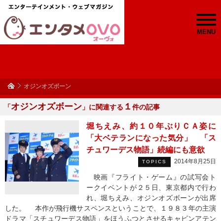
MENU
オジンオズボーン
オジンオズボーン
１
「
」に関連する
件の記事
堀ちえみ、約１０年ぶりＣＡ姿に
「大ベテランになった気分」 「ス
チュワーデス物語」続編にも意欲
2014年8月25日
TOPICS
映画『フライト・ゲーム』の試写会ト
ークイベントが２５日、東京都内で行わ
れ、堀ちえみ、オジンオズボーンが出席
した。 本作が飛行機サスペンスということで、１９８３年の主演
ドラマ「スチュワーデス物語」をほうふつとさせるキャビンアテン