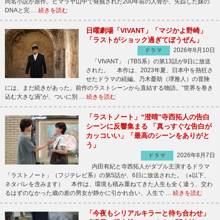
同名小説が原作。ヒマラヤ山中で発掘された200年前の人骨が、失踪した妹の
DNAと完 …
続きを読む
日曜劇場「VIVANT」「マジかよ野崎」
「ラストがショック過ぎてぼうぜん」
2026年8月10日
ドラマ
「VIVANT」（TBS系）の第13話が9日に放送
された。 本作は、2023年夏、日本中を熱狂さ
せたドラマの続編。乃木憂助（堺雅人）の冒険
には、まだ続きがあった。前作のラストシーンから直結する物語。“世界を巻き
込む大きな渦”が、ついに別 …
続きを読む
「ラストノート」“澄晴”寺西拓人の告白
シーンに反響集まる 「真っすぐな告白が
カッコいい」「最高のシーンをありがと
う」
2026年8月7日
ドラマ
内田有紀と寺西拓人がダブル主演するドラマ
「ラストノート」（フジテレビ系）の第5話が、6日に放送された。（※以下、
ネタバレを含みます） 本作は、環境も積み重ねてきた人生も全く違う、交わ
るはずのなかった歳の差の男女が静かに引かれ合い、人生で …
続きを読む
「今夜もシリアルキラーと待ち合わせ」