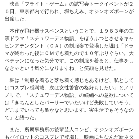
映画『フライト・ゲーム』の試写会トークイベントが２
５日、東京都内で行われ、堀ちえみ、オジンオズボーンが
出席した。
本作が飛行機サスペンスということで、１９８３年の主
演ドラマ「スチュワーデス物語」をほうふつとさせるキャ
ビンアテンダント（ＣＡ）の制服姿で登場した堀は「ドラ
マが終わった後にＣＭでも着たので１０年ぶりぐらい。大
ベテランになった気分です。この制服を着ると、仕事をし
なきゃという気分になりますね」と笑顔を見せた。
堀は「制服を着ると落ち着く感じもあるけど、私として
はコスプレ感満載。次は女性警官の格好もしたい」とノリ
ノリで、「スチュワーデス物語」の続編への意欲について
は「きちんとしたパーサーでいたいけど失敗していそう。
どこまでいっても亀かなと思います。実生活でもそうなの
で」と語った。
また、所属事務所の後輩芸人コンビ、オジンオズボーン
もパイロットのコスプレで登場し、映画にちなんだ新ネタ