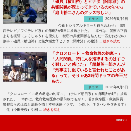
「磯貝（横山裕）とヒナタ（関水渚）の
共犯関係が深まってきているのがいい」
「縦山裕二さんのグッズ欲しい」
2026年8月6日
ドラマ
「今夜もシリアルキラーと待ち合わせ」（関
西テレビ／フジテレビ系）の第6話が5日に放送された。 本作は、警察の正義
よりも復讐（ふくしゅう）を優先し、秘密の共犯関係を結んだ一匹おおかみの
刑事・磯貝（横山裕）と第六感女子ヒナタ（関水渚）の物語 …
続きを読む
「クロスロード ～救命救急の約束～」
「人間関係、特に人を指導するのはすご
く難しいと感じた」「船越英一郎さんが
『刑事面に似ていると言われたことがあ
る』って、そりゃあ2時間ドラマの帝王だ
もの」
2026年8月6日
ドラマ
「クロスロード ～救命救急の約束～」（テレビ朝日系）の第5話が4日に放送
された。 本作は、救命救急医療の最前線でもがく、若き救命医・救急隊員・
警察官らの正義と成長を描く本格医療ドラマ。（※以下、ネタバレを含みます）
遥（今田美桜）や桐 …
続きを読む
more »