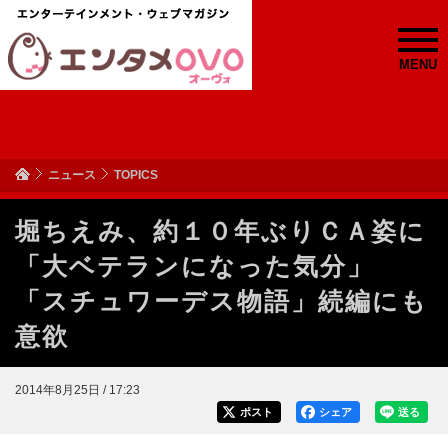
MENU
ニュース
TOPICS
堀ちえみ、約１０年ぶりＣＡ姿に
「大ベテランになった気分」
「スチュワーデス物語」続編にも
意欲
2014年8月25日 / 17:23
ポスト
シェア
送る