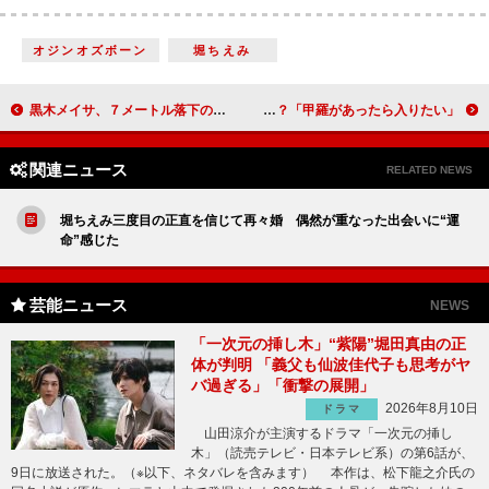
オジンオズボーン
堀ちえみ
黒木メイサ、７メートル落下の大技も「いい感じ」 共演者は黒木の“魔性っぷり”を告白
どぶろっく江口「芸能人を抱いてみたい」 カメとはお別れ？「甲羅があったら入りたい」
関連ニュース
RELATED NEWS
堀ちえみ三度目の正直を信じて再々婚 偶然が重なった出会いに“運
命”感じた
芸能ニュース
NEWS
「一次元の挿し木」“紫陽”堀田真由の正
体が判明 「義父も仙波佳代子も思考がヤ
バ過ぎる」「衝撃の展開」
2026年8月10日
ドラマ
山田涼介が主演するドラマ「一次元の挿し
木」（読売テレビ・日本テレビ系）の第6話が、
9日に放送された。（※以下、ネタバレを含みます） 本作は、松下龍之介氏の