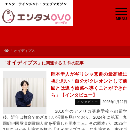
MENU
オイディプス
オイディプス
１
「
」に関連する
件の記事
岡本圭人がギリシャ悲劇の最高峰に
挑む思い「自分がクレオンとして前
回とは違う旅路へ導くことができた
ら」【インタビュー】
2025年1月22日
インタビュー
2018年のアメリカ演劇学校への留学
後、近年は舞台でめざましい活躍を見せており、2024年に第五十九
回紀伊國屋演劇賞個人賞を受賞した岡本圭人。その岡本が、2025年
2月21日から上演する舞台「オイディプス王」に出演する。古代ギ