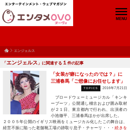
MENU
エンジェルス
エンジェルス
１
「
」に関連する
件の記事
「女装が癖になったのでは？」に
三浦春馬「ご想像にお任せします」
2016年7月21日
TOPICS
ブロードウェーミュージカル「キンキ
ーブーツ」公開通し稽古および囲み取材
が２１日、東京都内で行われ、出演者の
小池徹平、三浦春馬ほかが出席した。
２００５年公開のイギリス映画をミュージカル化したこの舞台は、
経営不振に陥った老舗靴工場の跡取り息子・チャーリ・・・
続きを