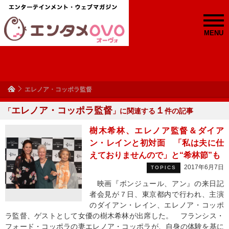
MENU
エレノア・コッポラ監督
エレノア・コッポラ監督
１
「
」に関連する
件の記事
樹木希林、エレノア監督＆ダイア
ン・レインと初対面 「私は夫に仕
えておりませんので」と“希林節”も
2017年6月7日
TOPICS
映画『ボンジュール、アン』の来日記
者会見が７日、東京都内で行われ、主演
のダイアン・レイン、エレノア・コッポ
ラ監督、ゲストとして女優の樹木希林が出席した。 フランシス・
フォード・コッポラの妻エレノア・コッポラが、自身の体験を基に