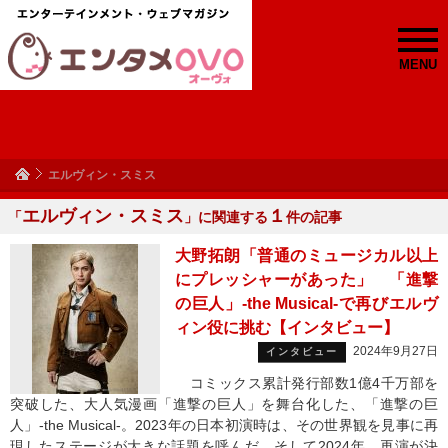
MENU
エルヴィン・スミス
エルヴィン・スミス
１
「
」に関連する
件の記事
大野拓朗「普通のミュージカル以上
にプレッシャーがあった」 「進撃
の巨人」-the Musical-で再びエルヴ
ィン役に挑む【インタビュー】
2024年9月27日
インタビュー
コミックス累計発行部数1億4千万部を
突破した、大人気漫画「進撃の巨人」を舞台化した、「進撃の巨
人」-the Musical-。2023年の日本初演時は、その世界観を見事に再
現したステージが大きな話題を呼んだ。そして2024年、再演が決