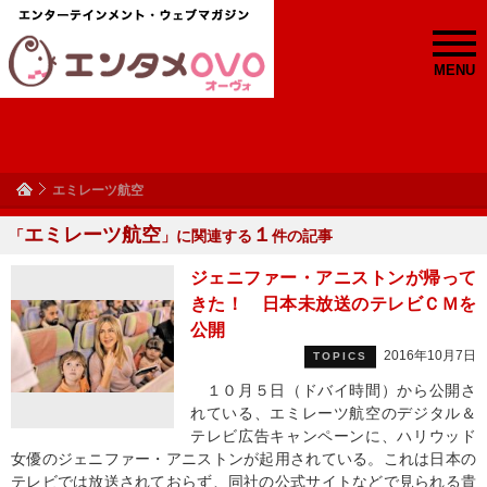
MENU
エミレーツ航空
エミレーツ航空
１
「
」に関連する
件の記事
ジェニファー・アニストンが帰って
きた！ 日本未放送のテレビＣＭを
公開
2016年10月7日
TOPICS
１０月５日（ドバイ時間）から公開さ
れている、エミレーツ航空のデジタル＆
テレビ広告キャンペーンに、ハリウッド
女優のジェニファー・アニストンが起用されている。これは日本の
テレビでは放送されておらず、同社の公式サイトなどで見られる貴