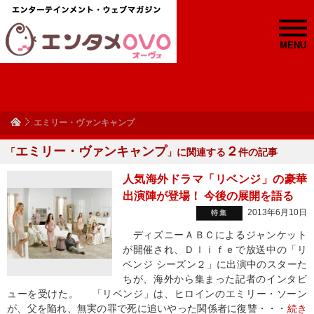
MENU
エミリー・ヴァンキャンプ
エミリー・ヴァンキャンプ
２
「
」に関連する
件の記事
人気海外ドラマ「リベンジ」の豪華
出演陣が登場！ 今後の展開を語る
2013年6月10日
特集
ディズニーＡＢＣによるジャンケット
が開催され、Ｄｌｉｆｅで放送中の「リ
ベンジ シーズン２」に出演中のスターた
ちが、海外から集まった記者のインタビ
ューを受けた。 「リベンジ」は、ヒロインのエミリー・ソーン
が、父を陥れ、無実の罪で死に追いやった関係者に復讐・・・
続き