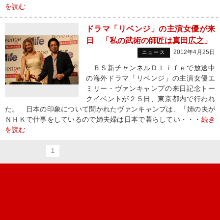
を読む
ドラマ「リベンジ」の主演女優が来
日 「私の武術の師匠は真田広之」
2012年4月25日
ニュース
ＢＳ新チャンネルＤｌｉｆｅで放送中
の海外ドラマ「リベンジ」の主演女優エ
ミリー・ヴァンキャンプの来日記念トー
クイベントが２５日、東京都内で行われ
た。 日本の印象について聞かれたヴァンキャンプは、「姉の夫が
ＮＨＫで仕事をしているので姉夫婦は日本で暮らしてい・・・
続き
を読む
1