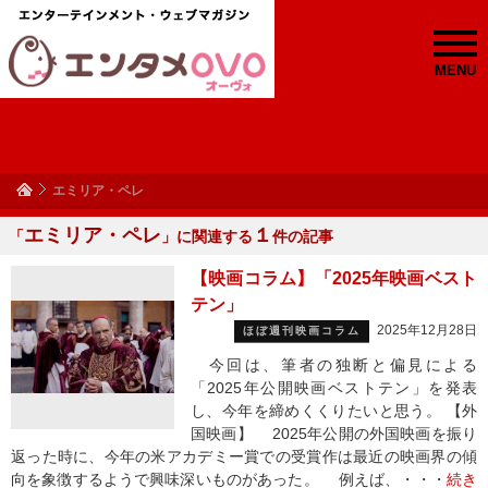
MENU
エミリア・ペレ
エミリア・ペレ
１
「
」に関連する
件の記事
【映画コラム】「2025年映画ベスト
テン」
2025年12月28日
ほぼ週刊映画コラム
今回は、筆者の独断と偏見による
「2025年公開映画ベストテン」を発表
し、今年を締めくくりたいと思う。 【外
国映画】 2025年公開の外国映画を振り
返った時に、今年の米アカデミー賞での受賞作は最近の映画界の傾
向を象徴するようで興味深いものがあった。 例えば、・・・
続き