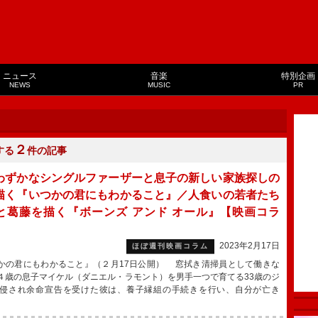
ニュース
音楽
特別企画
NEWS
MUSIC
PR
２
する
件の記事
わずかなシングルファーザーと息子の新しい家族探しの
描く『いつかの君にもわかること』／人食いの若者たち
と葛藤を描く『ボーンズ アンド オール』【映画コラ
2023年2月17日
ほぼ週刊映画コラム
かの君にもわかること』（２月17日公開） 窓拭き清掃員として働きな
４歳の息子マイケル（ダニエル・ラモント）を男手一つで育てる33歳のジ
侵され余命宣告を受けた彼は、養子縁組の手続きを行い、自分が亡き