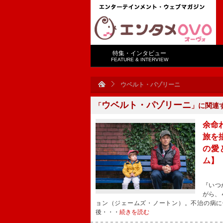
特集・インタビュー
FEATURE & INTERVIEW
ウベルト・パゾリーニ
ウベルト・パゾリーニ
「
」に関連
余命
旅を
の愛
ム】
『いつ
がら、
ョン（ジェームズ・ノートン）。不治の病に
後・・・
続きを読む