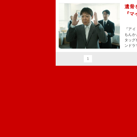
遺骨
『マ
『アイ・
もんか
タッグ
ンドラ
1