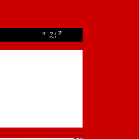
オーヴォ
OVO