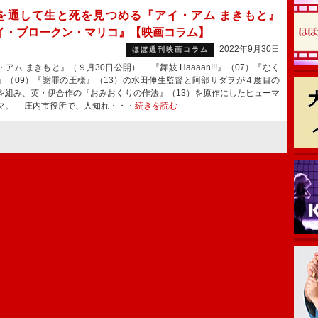
を通して生と死を見つめる『アイ・アム まきもと』
イ・ブロークン・マリコ』【映画コラム】
2022年9月30日
ほぼ週刊映画コラム
アム まきもと』（９月30日公開） 『舞妓 Haaaan!!!』（07）『なく
』（09）『謝罪の王様』（13）の水田伸生監督と阿部サダヲが４度目の
を組み、英・伊合作の『おみおくりの作法』（13）を原作にしたヒューマ
マ。 庄内市役所で、人知れ・・・
続きを読む