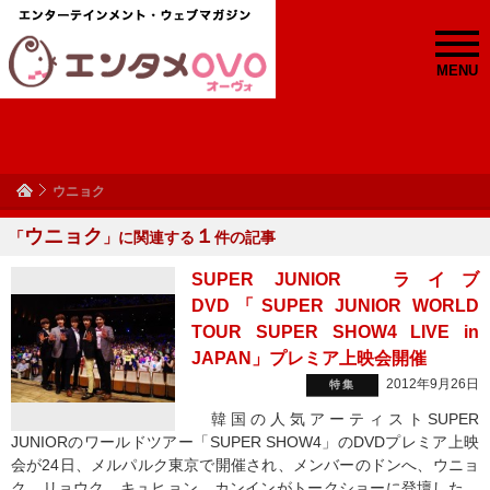
MENU
ウニョク
ウニョク
１
「
」に関連する
件の記事
SUPER JUNIOR ライブ
DVD「SUPER JUNIOR WORLD
TOUR SUPER SHOW4 LIVE in
JAPAN」プレミア上映会開催
2012年9月26日
特集
韓国の人気アーティストSUPER
JUNIORのワールドツアー「SUPER SHOW4」のDVDプレミア上映
会が24日、メルパルク東京で開催され、メンバーのドンへ、ウニョ
ク、リョウク、キュヒョン、カンインがトークショーに登壇した。