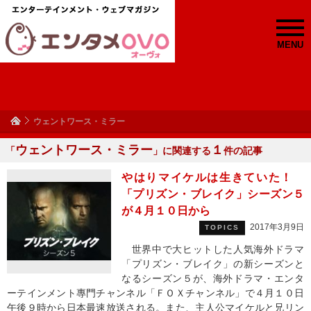
MENU
ウェントワース・ミラー
ウェントワース・ミラー
１
「
」に関連する
件の記事
やはりマイケルは生きていた！
「プリズン・ブレイク」シーズン５
が４月１０日から
2017年3月9日
TOPICS
世界中で大ヒットした人気海外ドラマ
「プリズン・ブレイク」の新シーズンと
なるシーズン５が、海外ドラマ・エンタ
ーテインメント專門チャンネル「ＦＯＸチャンネル」で４月１０日
午後９時から日本最速放送される。また、主人公マイケルと兄リン