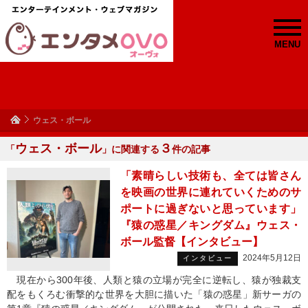
MENU
ウェス・ボール
ウェス・ボール
３
「
」に関連する
件の記事
「素晴らしい技術も、全ては皆さん
を映画の世界に連れていくためのサ
ポートに過ぎないと思っています」
『猿の惑星／キングダム』ウェス・
ボール監督【インタビュー】
2024年5月12日
インタビュー
現在から300年後、人類と猿の立場が完全に逆転し、猿が独裁支
配をもくろむ衝撃的な世界を大胆に描いた「猿の惑星」新サーガの