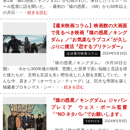
第1章『猿の惑星／キングダム』が公開された。来日したウェス・ボ
ール監督に話を聞いた。 －最初の『猿の惑星』（68）から50年以上
の月日・・・
続きを読む
【週末映画コラム】映画館の大画面
で見るべき映画『猿の惑星／キング
ダム』／“お気楽なラブコメ”が久し
ぶりに復活『恋するプリテンダー』
2024年5月10日
ほぼ週刊映画コラム
『猿の惑星／キングダム』（5月10日公
開） 今から300年後の地球。荒廃した世界で高い知能と言語を得
た猿たちが、文明も言語も失い野生化した人類を支配していた。そ
んな中、若きノア（オーウェン・ティーグ）は、巨大な帝国を築く
独裁者プロキシマス・シー・・・
続きを読む
『猿の惑星／キングダム』ジャパン
プレミア ウェス・ボール監督
「“NO ネタバレ”でお願いします」
2024年5月9日
TOPICS