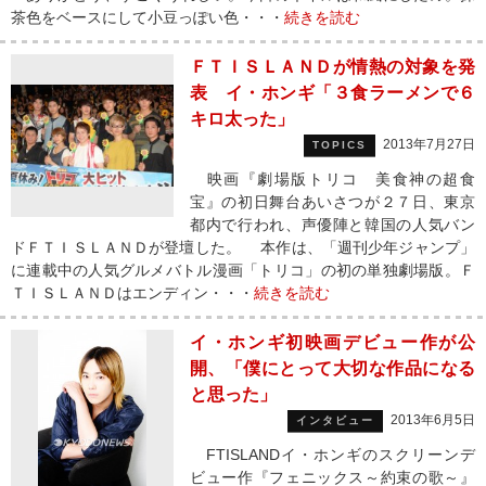
茶色をベースにして小豆っぽい色・・・
続きを読む
ＦＴＩＳＬＡＮＤが情熱の対象を発
表 イ・ホンギ「３食ラーメンで６
キロ太った」
2013年7月27日
TOPICS
映画『劇場版トリコ 美食神の超食
宝』の初日舞台あいさつが２７日、東京
都内で行われ、声優陣と韓国の人気バン
ドＦＴＩＳＬＡＮＤが登壇した。 本作は、「週刊少年ジャンプ」
に連載中の人気グルメバトル漫画「トリコ」の初の単独劇場版。Ｆ
ＴＩＳＬＡＮＤはエンディン・・・
続きを読む
イ・ホンギ初映画デビュー作が公
開、「僕にとって大切な作品になる
と思った」
2013年6月5日
インタビュー
FTISLANDイ・ホンギのスクリーンデ
ビュー作『フェニックス～約束の歌～』