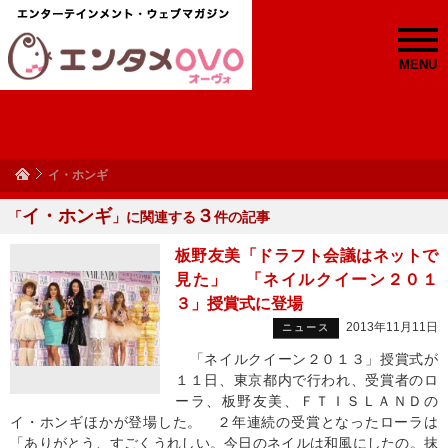
MENU
イ・ホンギ
イ・ホンギ
３
「
」に関連する
件の記事
板野友美「ドラフト会議はネットで
見た」 「ネイルクイーン２０１
３」授賞式に登場
2013年11月11日
ニュース
「ネイルクイーン２０１３」授賞式が
１１日、東京都内で行われ、受賞者のロ
ーラ、板野友美、ＦＴＩＳＬＡＮＤの
イ・ホンギほかが登場した。 ２年連続の受賞となったローラは
「ありがとう、すごくうれしい。今日のネイルは和風にしたの。抹