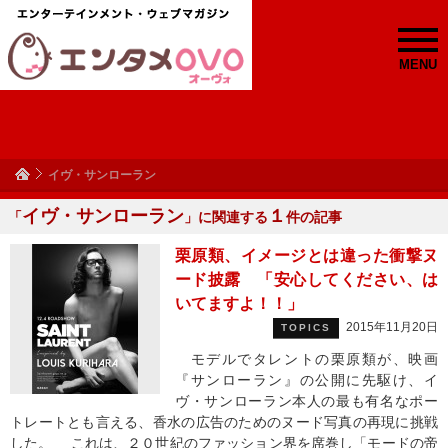
MENU
イヴ・サンローラン
イヴ・サンローラン
１
「
」に関連する
件の記事
栗原類、イメージとは違った衝撃ヌ
ード披露 「安心してください、は
いてますよ！！」
2015年11月20日
TOPICS
モデルでタレントの栗原類が、映画
『サンローラン』の公開に先駆け、イ
ヴ・サンローラン本人の最も有名なポー
トレートとも言える、香水の広告のためのヌード写真の再現に挑戦
した。 これは、２０世紀のファッション界を席巻し「モードの帝