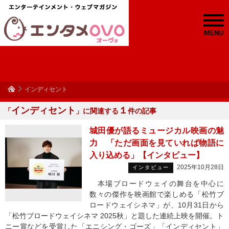
MENU
インディセント
インディセント
１
「
」に関連する
件の記事
城田優が語るミュージカル映画の魅
力 「ただ画面を見ていれば物語に
入り込める」【インタビュー】
2025年10月28日
インタビュー
本場ブロードウェイの舞台を中心に
数々の傑作を映画館で楽しめる「松竹ブ
ロードウェイシネマ」が、10月31日から
「松竹ブロードウェイシネマ 2025秋」と題した連続上映を開催。ト
ニー賞などを受賞した「エニシング・ゴーズ」「インディセント」