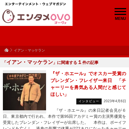
MENU
イアン・マッケラン
イアン・マッケラン
１
「
」に関連する
件の記事
『ザ・ホエール』でオスカー受賞の
ブレンダン・フレイザー来日 「チ
ャーリーを勇気ある人間だと感じて
ほしい」
2023年4月6日
インタビュー
『ザ・ホエール』の来日記者会見が６
日、東京都内で行われ、本作で第95回アカデミー賞の主演男優賞を
受賞したブレンダン・フレイザーが出席した。 本作は、ボーイフ
レンドを亡くし、過食の影響で体重が272キロになったチャーリー