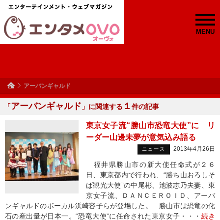
MENU
アーバンギャルド
アーバンギャルド
１
「
」に関連する
件の記事
東京女子流“勝山市恐竜大使”に リ
ーダー山邊未夢が意気込み語る
2013年4月26日
ニュース
福井県勝山市の新大使任命式が２６
日、東京都内で行われ、“勝ち山おろしそ
ば観光大使”の中尾彬、池波志乃夫妻、東
京女子流、ＤＡＮＣＥＲＯＩＤ、アーバ
ンギャルドのボーカル浜崎容子らが登場した。 勝山市は恐竜の化
石の産出量が日本一。“恐竜大使”に任命された東京女子・・・
続き