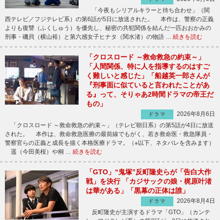
「今夜もシリアルキラーと待ち合わせ」（関
西テレビ／フジテレビ系）の第6話が5日に放送された。 本作は、警察の正義
よりも復讐（ふくしゅう）を優先し、秘密の共犯関係を結んだ一匹おおかみの
刑事・磯貝（横山裕）と第六感女子ヒナタ（関水渚）の物語 …
続きを読む
「クロスロード ～救命救急の約束～」
「人間関係、特に人を指導するのはすご
く難しいと感じた」「船越英一郎さんが
『刑事面に似ていると言われたことがあ
る』って、そりゃあ2時間ドラマの帝王だ
もの」
2026年8月6日
ドラマ
「クロスロード ～救命救急の約束～」（テレビ朝日系）の第5話が4日に放送
された。 本作は、救命救急医療の最前線でもがく、若き救命医・救急隊員・
警察官らの正義と成長を描く本格医療ドラマ。（※以下、ネタバレを含みます）
遥（今田美桜）や桐 …
続きを読む
「GTO」“鬼塚”反町隆史らが「告白大作
戦」を決行 「カジサックの娘・梶原叶渚
は華がある」「黒幕の正体は誰」
2026年8月4日
ドラマ
反町隆史が主演するドラマ「GTO」（カンテ