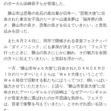
のボーカル浜崎容子らが登場した。
勝山市は恐竜の化石の産出量が日本一。“恐竜大使”に任
命された東京女子流のリーダー山邊未夢は「福井県の良
さ、勝山市の良さ、恐竜の良さを伝えていきたい」と意気
込みを語った。
また８月２４日に、同市で開催される音楽フェスティバ
ル「ダイノソニック」にも参加が決まっており「フェスで
行ったときに、勝山の良さにじかに触れ、その魅力を全国
の方々に伝えていきたい」と笑顔を浮かべた。
一方、“勝山市Ｗｅｂ大使”に任命されたＤＡＮＣＥＲＯ
ＩＤのリーダーいとくとらは「Ｗｅｂ大使ということで、
Ｗｅｂ発信で活動する私たちにはうってつけ。精いっぱい
協力させていただきたい」と語り、“勝山市音楽大使”に任
命されたアーバンギャルドの浜崎は「なぜアーバンギャル
ドが音楽大使に選ばれたのか不思議な気持ち。フェスで
は、音楽で衝撃を与えていきたい」とそれぞれ思いを語っ
た。