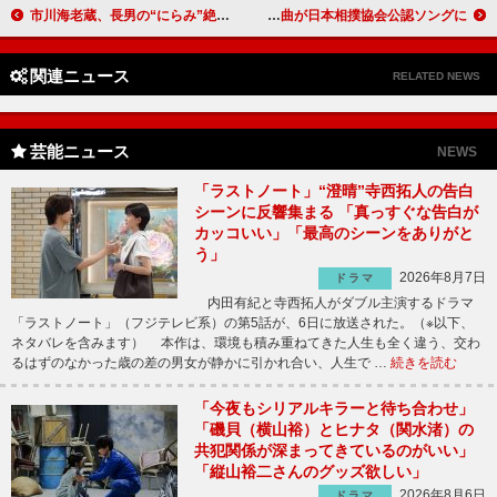
市川海老蔵、長男の“にらみ”絶賛 話題のブログは「更新減らしていかなきゃ」
風男塾「相撲を世界に広めたい」 新曲が日本相撲協会公認ソングに
関連ニュース
RELATED NEWS
芸能ニュース
NEWS
「ラストノート」“澄晴”寺西拓人の告白
シーンに反響集まる 「真っすぐな告白が
カッコいい」「最高のシーンをありがと
う」
2026年8月7日
ドラマ
内田有紀と寺西拓人がダブル主演するドラマ
「ラストノート」（フジテレビ系）の第5話が、6日に放送された。（※以下、
ネタバレを含みます） 本作は、環境も積み重ねてきた人生も全く違う、交わ
るはずのなかった歳の差の男女が静かに引かれ合い、人生で …
続きを読む
「今夜もシリアルキラーと待ち合わせ」
「磯貝（横山裕）とヒナタ（関水渚）の
共犯関係が深まってきているのがいい」
「縦山裕二さんのグッズ欲しい」
2026年8月6日
ドラマ