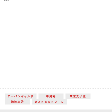
アーバンギャルド
中尾彬
東京女子流
池波志乃
ＤＡＮＣＥＲＯＩＤ