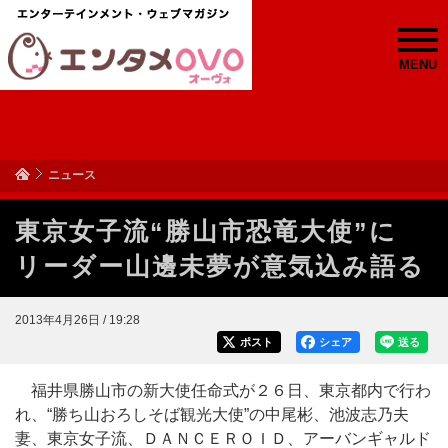
MENU
ニュース
東京女子流“勝山市恐竜大使”に
リーダー山邊未夢が意気込み語る
2013年4月26日 / 19:28
ポスト
シェア
送る
福井県勝山市の新大使任命式が２６日、東京都内で行わ
れ、“勝ち山おろしそば観光大使”の中尾彬、池波志乃夫
妻、東京女子流、ＤＡＮＣＥＲＯＩＤ、アーバンギャルド