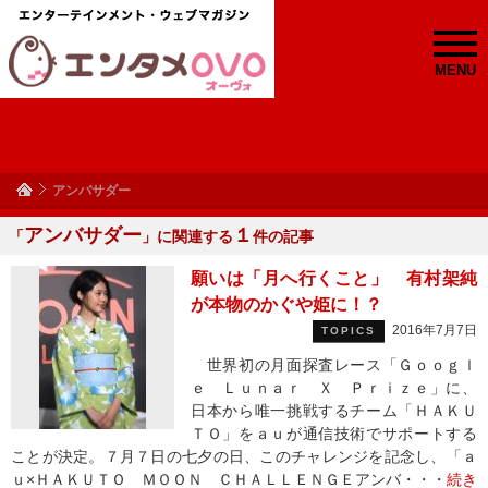
MENU
アンバサダー
アンバサダー
１
「
」に関連する
件の記事
願いは「月へ行くこと」 有村架純
が本物のかぐや姫に！？
2016年7月7日
TOPICS
世界初の月面探査レース「Ｇｏｏｇｌ
ｅ Ｌｕｎａｒ Ｘ Ｐｒｉｚｅ」に、
日本から唯一挑戦するチーム「ＨＡＫＵ
ＴＯ」をａｕが通信技術でサポートする
ことが決定。７月７日の七夕の日、このチャレンジを記念し、「ａ
ｕ×ＨＡＫＵＴＯ ＭＯＯＮ ＣＨＡＬＬＥＮＧＥアンバ・・・
続き