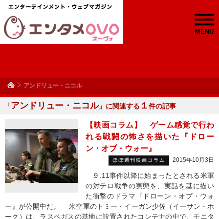
MENU
アンドリュー・ニコル
アンドリュー・ニコル
１
「
」に関連する
件の記事
【映画コラム】 ゲーム感覚で行わ
れる戦闘の怖さを描いた『ドロー
ン・オブ・ウォー』
2015年10月3日
ほぼ週刊映画コラム
９.11事件以降に始まったとされる米軍
の対テロ戦争の実態を、実話を基に描い
た衝撃のドラマ『ドローン・オブ・ウォ
ー』が公開中だ。 米空軍のトミー・イーガン少佐（イーサン・ホ
ーク）は、ラスベガスの基地に設置されたコンテナの中で、モニタ