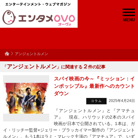
MENU
アンジェントルメン
アンジェントルメン
２
「
」に関連する
件の記事
スパイ映画の今～『ミッション：イ
ンポッシブル』最新作へのカウント
ダウン
2025年4月24日
コラム
『アンジェントルメン』と『アマチュ
ア』 現在、ハリウッドの2本のスパイ
映画が日本で公開されている。1本は、ガ
イ・リッチー監督×ジェリー・ブラッカイマー製作の『アンジェント
ルメン』。もう1本はラミ・マレック主演の『アマチュア』で、いず