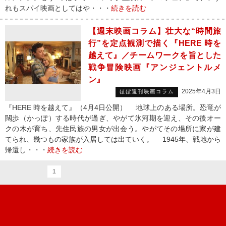
れもスパイ映画としてはや・・・
続きを読む
【週末映画コラム】壮大な“時間旅
行”を定点観測で描く『HERE 時を
越えて』／チームワークを旨とした
戦争冒険映画『アンジェントルメ
ン』
2025年4月3日
ほぼ週刊映画コラム
『HERE 時を越えて』（4月4日公開） 地球上のある場所。恐竜が
闊歩（かっぽ）する時代が過ぎ、やがて氷河期を迎え、その後オー
クの木が育ち、先住民族の男女が出会う。やがてその場所に家が建
てられ、幾つもの家族が入居しては出ていく。 1945年、戦地から
帰還し・・・
続きを読む
1