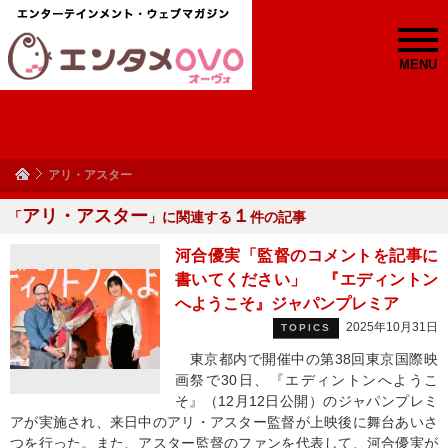
MENU
アリ・アスター
アリ・アスター
１
「
」に関連する
件の記事
河合優実「監督のコメントを記事に
書いてください」 『エディントン
へようこそ』ジャパンプレミア
2025年10月31日
TOPICS
東京都内で開催中の第38回東京国際映
画祭で30日、『エディントンへようこ
そ』（12⽉12⽇公開）のジャパンプレミ
アが実施され、来⽇中のアリ・アスター監督が上映後に舞台あいさ
つを行った。また、アスター監督のファンを代表して、河合優実が