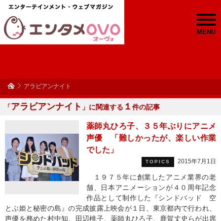
MENU
アラビアンナイト
アラビアンナイト
１
「
」に関連する
件の記事
薬師丸ひろ子、３５年ぶりにアニメ
声優 「難しかったが、楽しい作業
でした」
2015年7月1日
TOPICS
１９７５年に創業したアニメ業界の老
舗、日本アニメーションが４０周年記念
作品として制作した『シンドバッド 空
とぶ姫と秘密の島』の完成披露上映会が１日、東京都内で行われ、
声優を務めた村中知、田辺桃子、薬師丸ひろ子、鹿賀丈史らが出席