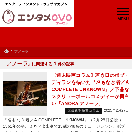
MENU
アノーラ
アノーラ
１
「
」に関連する
件の記事
【週末映画コラム】若き日のボブ・
ディランを描いた『名もなき者／A
COMPLETE UNKNOWN』／下品な
スクリューボールコメディーが面白
い『ANORA アノーラ』
2025年2月27日
ほぼ週刊映画コラム
『名もなき者／A COMPLETE UNKNOWN』（2月28日公開）
1961年の冬、ミネソタ出身で19歳の無名のミュージシャン、ボブ・