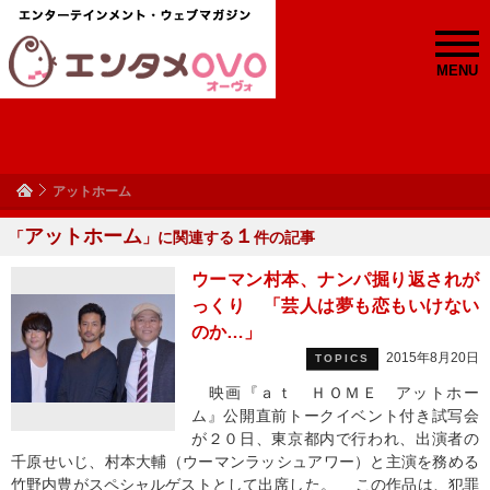
MENU
アットホーム
アットホーム
１
「
」に関連する
件の記事
ウーマン村本、ナンパ掘り返されが
っくり 「芸人は夢も恋もいけない
のか…」
2015年8月20日
TOPICS
映画『ａｔ ＨＯＭＥ アットホー
ム』公開直前トークイベント付き試写会
が２０日、東京都内で行われ、出演者の
千原せいじ、村本大輔（ウーマンラッシュアワー）と主演を務める
竹野内豊がスペシャルゲストとして出席した。 この作品は、犯罪