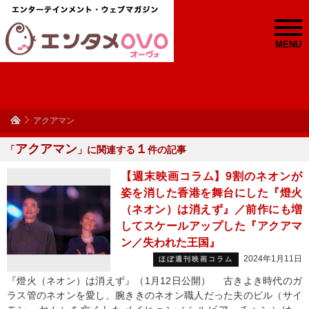
MENU
アクアマン
アクアマン
１
「
」に関連する
件の記事
【週末映画コラム】9割のネオンが
姿を消した香港を舞台にした『燈火
（ネオン）は消えず』／前作にも増
してスケールアップした『アクアマ
ン／失われた王国』
2024年1月11日
ほぼ週刊映画コラム
『燈火（ネオン）は消えず』（1月12日公開） 古きよき時代のガ
ラス管のネオンを愛し、腕ききのネオン職人だった夫のビル（サイ