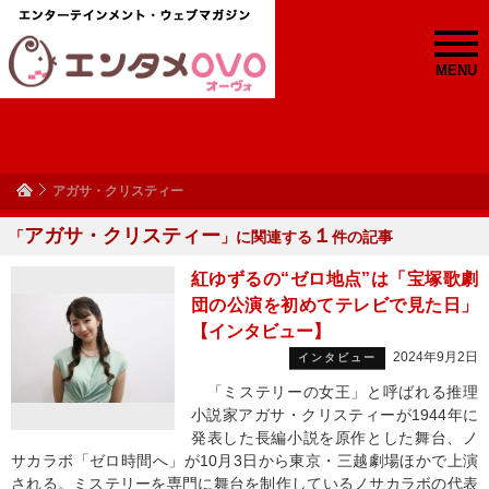
MENU
アガサ・クリスティー
アガサ・クリスティー
１
「
」に関連する
件の記事
紅ゆずるの“ゼロ地点”は「宝塚歌劇
団の公演を初めてテレビで見た日」
【インタビュー】
2024年9月2日
インタビュー
「ミステリーの女王」と呼ばれる推理
小説家アガサ・クリスティーが1944年に
発表した長編小説を原作とした舞台、ノ
サカラボ「ゼロ時間へ」が10月3日から東京・三越劇場ほかで上演
される。ミステリーを専門に舞台を制作しているノサカラボの代表