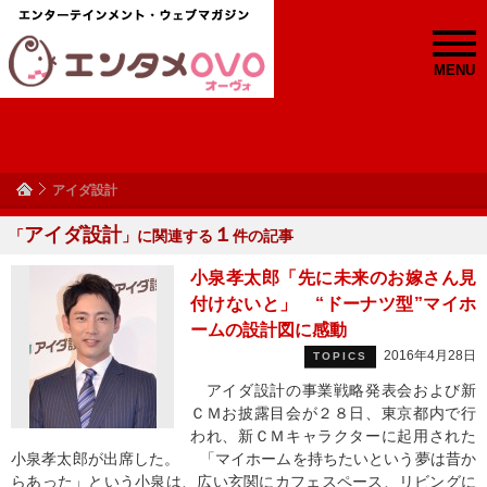
MENU
アイダ設計
アイダ設計
１
「
」に関連する
件の記事
小泉孝太郎「先に未来のお嫁さん見
付けないと」 “ドーナツ型”マイホ
ームの設計図に感動
2016年4月28日
TOPICS
アイダ設計の事業戦略発表会および新
ＣＭお披露目会が２８日、東京都内で行
われ、新ＣＭキャラクターに起用された
小泉孝太郎が出席した。 「マイホームを持ちたいという夢は昔か
らあった」という小泉は、広い玄関にカフェスペース、リビングに