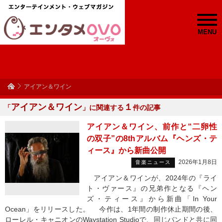
MENU
アイアン＆ワイン
アイアン＆ワイン
１
「
」に関連する
件の記事
アイアン＆ワイン、前作と“二卵性
の双子”の8thアルバム『ヘンズ・テ
ィース』から新曲公開
2026年1月8日
音楽ニュース
アイアン＆ワインが、2024年の『ライ
ト・ヴァース』の兄弟作となる『ヘン
ズ・ティース』から新曲「In Your
Ocean」をリリースした。 今作は、1年間の制作休止期間の後、
ローレル・キャニオンのWaystation Studioで、同じバンドと共に同