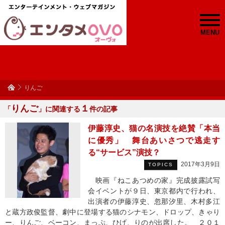
MENU
りんご
りんご
１
「
」に関連する
件の記事
伊藤淳史、猫の名演技を絶賛「本当
に優秀」 舞台あいさつで逃走す
る“サービス”演技？
2017年3月9日
TOPICS
映画『ねこあつめの家』完成披露試写
会イベントが９日、東京都内で行われ、
出演者の伊藤淳史、忽那汐里、木村多江
と蔵方政俊監督、劇中に登場する猫のシナモン、ドロップ、きゃり
ー、りんご、ベーコン、まっぷ、ひげ、りのが出席した。 ２０１