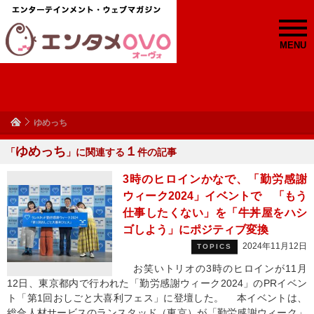
MENU
ゆめっち
ゆめっち
１
「
」に関連する
件の記事
3時のヒロインかなで、「勤労感謝
ウィーク2024」イベントで 「もう
仕事したくない」を「牛丼屋をハシ
ゴしよう」にポジティブ変換
2024年11月12日
TOPICS
お笑いトリオの3時のヒロインが11月
12日、東京都内で行われた「勤労感謝ウィーク2024」のPRイベン
ト「第1回おしごと大喜利フェス」に登壇した。 本イベントは、
総合人材サービスのランスタッド（東京）が「勤労感謝ウィーク」