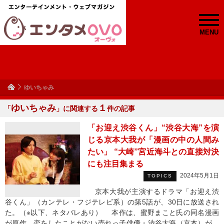
MENU
ゆいちゃみ
ゆいちゃみ
１
「
」に関連する
件の記事
「お迎え渋谷くん」“渋谷大海”を演
じる京本大我が「漫画の中の人間み
たい」 “大崎”宮近海斗との直接対決
にも注目集まる
2024年5月1日
TOPICS
京本大我が主演するドラマ「お迎え渋
谷くん」（カンテレ・フジテレビ系）の第5話が、30日に放送され
た。（※以下、ネタバレあり） 本作は、蜜野まこと氏の同名漫画
が原作。恋をしたことがない売れっ子俳優・渋谷大海（京本）が、