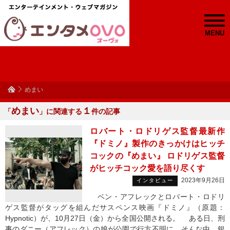
MENU
めまい
めまい
１
「
」に関連する
件の記事
ロバート・ロドリゲス監督最新作
『ドミノ』製作のきっかけはヒッチ
コックの『めまい』 ロドリゲス監督
がヒッチコック愛を語り尽くす
2023年9月26日
インタビュー
ベン・アフレックとロバート・ロドリ
ゲス監督がタッグを組んだサスペンス映画『ドミノ』（原題：
Hypnotic）が、10月27日（金）から全国公開される。 ある日、刑
事のダニー（アフレック）の娘が公園で行方不明に。そんな中、銀