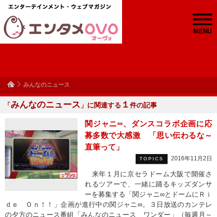
MENU
みんなのニュース
みんなのニュース
１
「
」に関連する
件の記事
関ジャニ∞、ダンスコラボ企画に応
募多数で大感激 「思い伝わるな～
直筆って」
2016年11月2日
TOPICS
来年１月に京セラドーム大阪で開催さ
れるツアーで、一緒に踊るキッズダンサ
ーを募集する「関ジャニ∞とドームにＲｉ
ｄｅ Ｏｎ！！」企画が進行中の関ジャニ∞。３日放送のカンテレ
の夕方のニュース番組「みんなのニュース ワンダー」（毎週月～