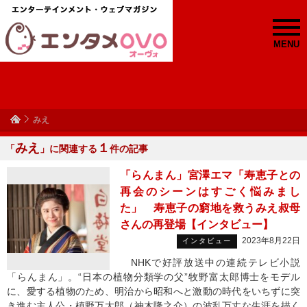
MENU
みえ
みえ
１
「
」に関連する
件の記事
「らんまん」宮澤エマ「寿恵子との
再会のシーンはすごく悩みまし
た」 寿恵子の窮地を救うみえ叔母
さんの再登場【インタビュー】
2023年8月22日
インタビュー
NHKで好評放送中の連続テレビ小説
「らんまん」。“日本の植物分類学の父”牧野富太郎博士をモデル
に、愛する植物のため、明治から昭和へと激動の時代をいちずに突
き進む主人公・槙野万太郎（神木隆之介）の波乱万丈な生涯を描く