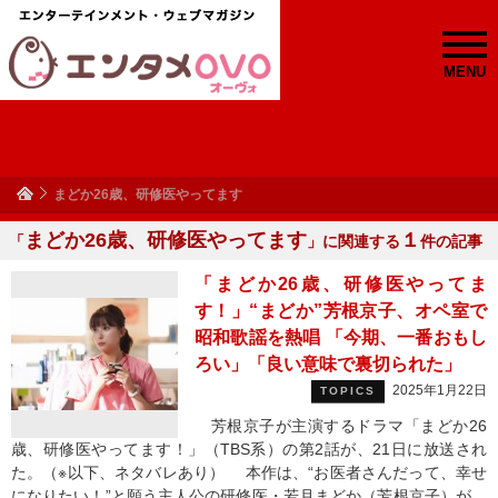
MENU
まどか26歳、研修医やってます
まどか26歳、研修医やってます
１
「
」に関連する
件の記事
「まどか26歳、研修医やってま
す！」“まどか”芳根京子、オペ室で
昭和歌謡を熱唱 「今期、一番おもし
ろい」「良い意味で裏切られた」
2025年1月22日
TOPICS
芳根京子が主演するドラマ「まどか26
歳、研修医やってます！」（TBS系）の第2話が、21日に放送され
た。（※以下、ネタバレあり） 本作は、“お医者さんだって、幸せ
になりたい！”と願う主人公の研修医・若月まどか（​​芳根京子）が、