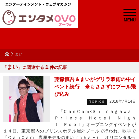
MENU
まい
まい
１
「
」に関連する
件の記事
藤森慎吾＆まいがゲリラ豪雨の中イ
ベント続行 傘もささずにプール飛
び込み
2016年7月14日
TOPICS
「ＣａｎＣａｍ×Ｓｈｉｎａｇａｗａ
Ｐｒｉｎｃｅ Ｈｏｔｅｌ Ｎｉｇｈ
ｔ Ｐｏｏｌ」オープニングイベントが
１４日、東京都内のプリンスホテル屋外プールで行われ、歌手で
「ＣａｎＣａｍ」専属モデルのまい（ｃｈａｙ）、オリエンタルラ