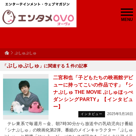
MENU
ぷしゅぷしゅ
ぷしゅぷしゅ
１
「
」に関連する
件の記事
二宮和也「子どもたちの映画館デビ
ューに持ってこいの作品です」『シ
ナぷしゅ THE MOVIE ぷしゅほっぺ
ダンシングPARTY』【インタビュ
ー】
2025年5月16日
インタビュー
テレ東系で毎週月～金、朝7時30分から放送中の乳幼児向け番組
「シナぷしゅ」の映画化第2弾。番組のメインキャラクター「ぷしゅ