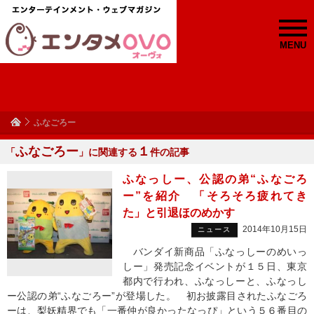
MENU
ふなごろー
ふなごろー
１
「
」に関連する
件の記事
ふなっしー、公認の弟“ふなごろ
ー”を紹介 「そろそろ疲れてき
た」と引退ほのめかす
2014年10月15日
ニュース
バンダイ新商品「ふなっしーのめいっ
しー」発売記念イベントが１５日、東京
都内で行われ、ふなっしーと、ふなっし
ー公認の弟“ふなごろー”が登場した。 初お披露目されたふなごろ
ーは、梨妖精界でも「一番仲が良かったなっぴ」という５６番目の