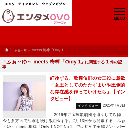
MENU
ふぉ～ゆ～ meets 梅棒「Only 1
ふぉ～ゆ～ meets 梅棒「Only 1
１
「
」に関連する
件の記
事
紅ゆずる、歌舞伎町の女王役に意欲
「女王としてのたたずまいや圧倒的
な存在感を作っていけたら」【イン
タビュー】
2025年7月3日
インタビュー
2019年に宝塚歌劇団を退団して以降、
今も多方面で活躍を続ける紅ゆずる。7月13日から開幕する、ふぉ
～ゆ～ meets 梅棒「Only 1,NOT No.1」では初めて全編ノン・バー