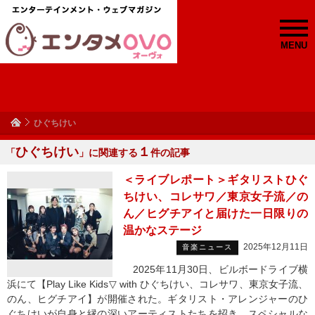
MENU
ひぐちけい
ひぐちけい
１
「
」に関連する
件の記事
＜ライブレポート＞ギタリストひぐ
ちけい、コレサワ／東京女子流／の
ん／ヒグチアイと届けた一日限りの
温かなステージ
2025年12月11日
音楽ニュース
2025年11月30日、ビルボードライブ横
浜にて【Play Like Kids▽ with ひぐちけい、コレサワ、東京女子流、
のん、ヒグチアイ】が開催された。ギタリスト・アレンジャーのひ
ぐちけいが自身と縁の深いアーティストたちを招き、スペシャルな