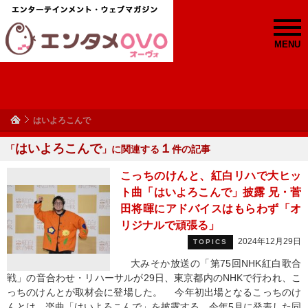
MENU
はいよろこんで
はいよろこんで
１
「
」に関連する
件の記事
こっちのけんと、紅白リハで大ヒッ
ト曲「はいよろこんで」披露 兄・菅
田将暉にアドバイスはもらわず「オ
リジナルで頑張る」
2024年12月29日
TOPICS
大みそか放送の「第75回NHK紅白歌合
戦」の音合わせ・リハーサルが29日、東京都内のNHKで行われ、こ
っちのけんとが取材会に登場した。 今年初出場となるこっちのけ
んとは、楽曲「はいよろこんで」を披露する。今年5月に発表した同