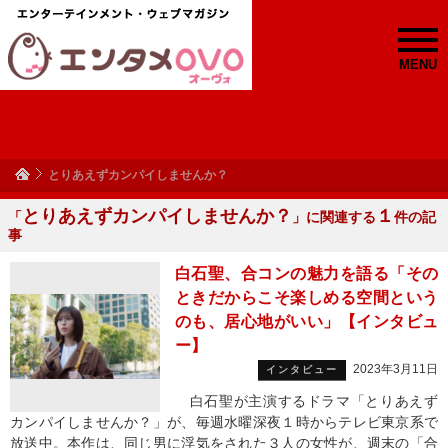
MENU
とりあえずカンパイしませんか？
とりあえずカンパイしませんか？
１
「
」に関連する
件の記
事
白石聖、合コンの魅力を語る「その
ときだからこそ楽しめる空間という
のも、居心地がいい」【インタビュ
ー】
2023年3月11日
インタビュー
白石聖が主演するドラマ「とりあえず
カンパイしませんか？」が、毎週水曜深夜１時からテレビ東京系で
放送中。本作は、同じ男に浮気をされた３人の女性が、週末の「合