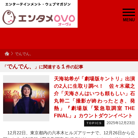
MENU
でんでん、
でんでん、
１
「
」に関連する
件の記事
天海祐希が「劇場版キントリ」出演
の2人に生取り調べ！ 佐々木蔵之
介「天海さんはいつも頼もしい」石
丸幹二「撮影が終わったとき、発
熱」『劇場版「緊急取調室 THE
FINAL」』カウントダウンイベント
2025年12月23日
TOPICS
12月22日、東京都内の六本木ヒルズアリーナで、12月26日から公