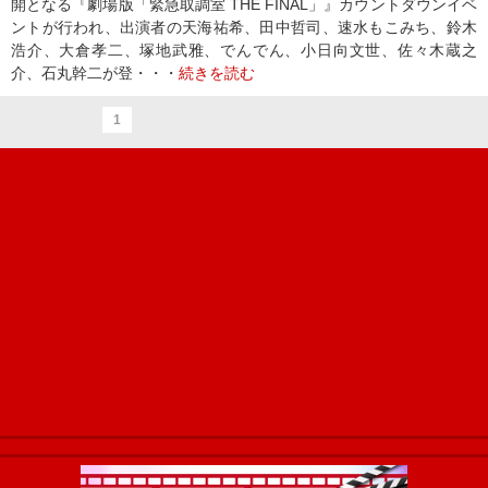
開となる『劇場版「緊急取調室 THE FINAL」』カウントダウンイベ
ントが行われ、出演者の天海祐希、田中哲司、速水もこみち、鈴木
浩介、大倉孝二、塚地武雅、でんでん、小日向文世、佐々木蔵之
介、石丸幹二が登・・・
続きを読む
1