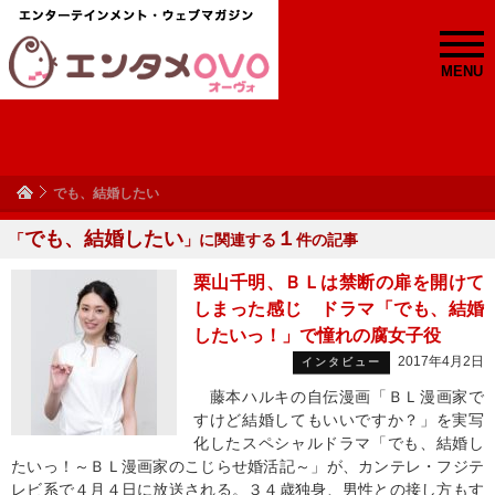
MENU
でも、結婚したい
でも、結婚したい
１
「
」に関連する
件の記事
栗山千明、ＢＬは禁断の扉を開けて
しまった感じ ドラマ「でも、結婚
したいっ！」で憧れの腐女子役
2017年4月2日
インタビュー
藤本ハルキの自伝漫画「ＢＬ漫画家で
すけど結婚してもいいですか？」を実写
化したスペシャルドラマ「でも、結婚し
たいっ！～ＢＬ漫画家のこじらせ婚活記～」が、カンテレ・フジテ
レビ系で４月４日に放送される。３４歳独身、男性との接し方もす