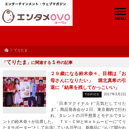
MENU
てりたま
てりたま
１
「
」に関連する
件の記事
２９歳になる鈴木奈々、目標は「お
母さんになりたい」 堀北真希の引
退に「結果を残してかっこいい」
2017年3月2日
TOPICS
「日本マクドナルド“元気だしてりた
ま”」商品発表会が２日、東京都内で行わ
れ、タレントの川平慈英とモデルでタレ
ントの鈴木奈々が出席した。 ＴＶ－ＣＭとＷｅｂムービーに“てり
たまサポーター”として出演している川平は、新商品について聞かれ