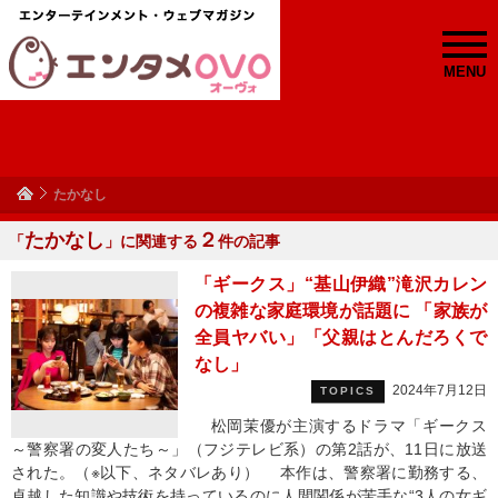
MENU
たかなし
たかなし
２
「
」に関連する
件の記事
「ギークス」“基山伊織”滝沢カレン
の複雑な家庭環境が話題に 「家族が
全員ヤバい」「父親はとんだろくで
なし」
2024年7月12日
TOPICS
松岡茉優が主演するドラマ「ギークス
～警察署の変人たち～」（フジテレビ系）の第2話が、11日に放送
された。（※以下、ネタバレあり） 本作は、警察署に勤務する、
卓越した知識や技術を持っているのに人間関係が苦手な“3人の女ギ