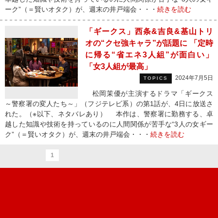
ーク”（＝賢いオタク）が、週末の井戸端会・・・
続きを読む
「ギークス」西条&吉良&基山トリ
オの“クセ強キャラ”が話題に 「定時
に帰る“省エネ3人組”が面白い」
「女3人組が最高」
2024年7月5日
TOPICS
松岡茉優が主演するドラマ「ギークス
～警察署の変人たち～」（フジテレビ系）の第1話が、4日に放送さ
れた。（※以下、ネタバレあり） 本作は、警察署に勤務する、卓
越した知識や技術を持っているのに人間関係が苦手な“3人の女ギー
ク”（＝賢いオタク）が、週末の井戸端会・・・
続きを読む
1